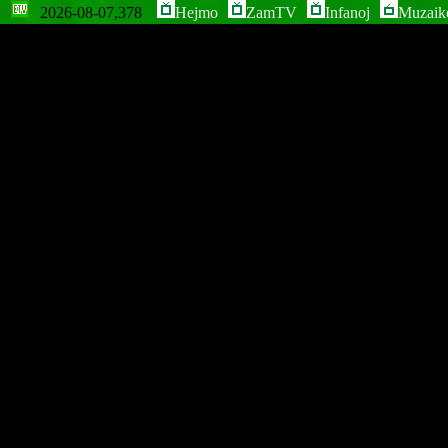
2026-08-07,378
Hejmo
ZamTV
Infanoj
Muzaik