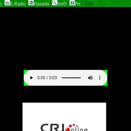
o
E-Radio
Hazarda
Serĉi
Pri
CRI