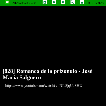
2026-08-08,288
#ETV828
Romanco de la prizonulo - José María Salguero
[828] Romanco de la prizonulo - José
María Salguero
https://www.youtube.com/watch?v=NIb8jqUaSHU