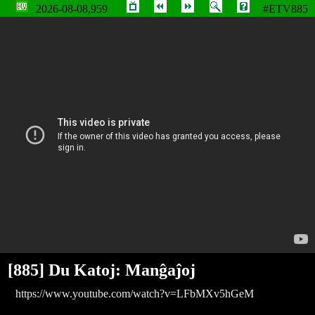
2026-08-08,959
#ETV885
Du Katoj: Manĝaĵoj
[885] Du Katoj: Manĝaĵoj
https://www.youtube.com/watch?v=LFbMXv5hGeM