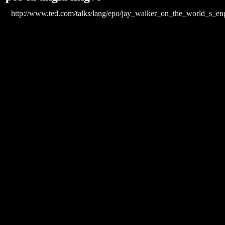
http://www.ted.com/talks/lang/epo/jay_walker_on_the_world_s_en