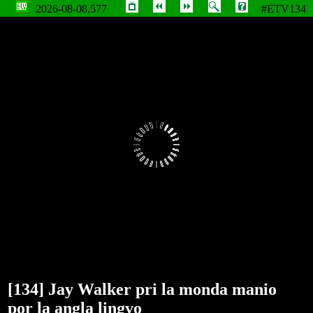
2026-08-08,577
#ETV134
Jay Walker pri la monda manio por la angla lingvo
[134] Jay Walker pri la monda manio
por la angla lingvo