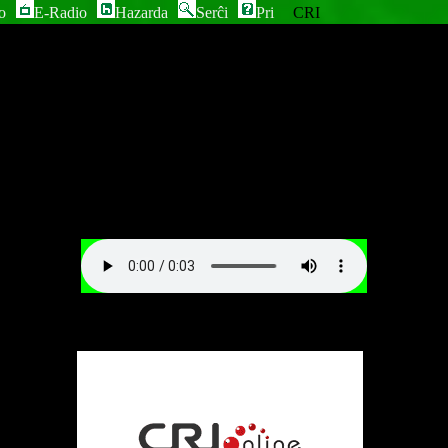
o
E-Radio
Hazarda
Serĉi
Pri
CRI