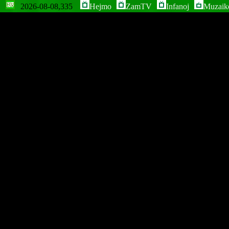
2026-08-08,335
Hejmo
ZamTV
Infanoj
Muzaik