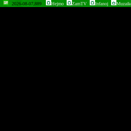
2026-08-07,889
Hejmo
ZamTV
Infanoj
Muzaik