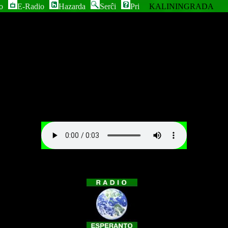
o
E-Radio
Hazarda
Serĉi
Pri
KALININGRADA