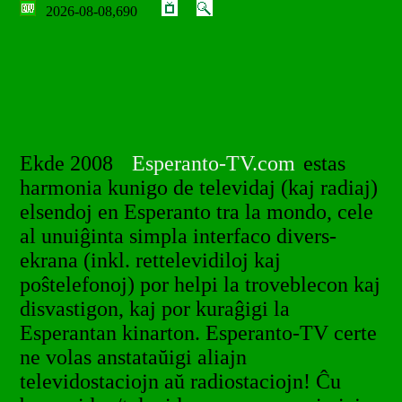
2026-08-08,690
Ekde 2008
Esperanto-TV.com
estas
harmonia kunigo de televidaj (kaj radiaj)
elsendoj en Esperanto tra la mondo, cele
al unuiĝinta simpla interfaco divers-
ekrana (inkl. rettelevidiloj kaj
poŝtelefonoj) por helpi la troveblecon kaj
disvastigon, kaj por kuraĝigi la
Esperantan kinarton. Esperanto-TV certe
ne volas anstataŭigi aliajn
televidostaciojn aŭ radiostaciojn! Ĉu