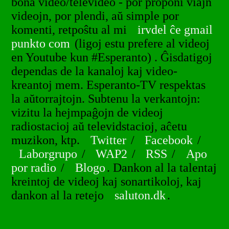
bona video/televideo - por proponi viajn
videojn, por plendi, aŭ simple por
komenti, retpoŝtu al mi
irvdel ĉe gmail
punkto com
(ligoj estu prefere al videoj
en Youtube kun #Esperanto) . Ĝisdatigoj
dependas de la kanaloj kaj video-
kreantoj mem. Esperanto-TV respektas
la aŭtorrajtojn. Subtenu la verkantojn:
vizitu la hejmpaĝojn de videoj
radiostacioj aŭ televidstacioj, aĉetu
muzikon, ktp.
Twitter
/
Facebook
/
Laborgrupo
/
WAP2
/
RSS
/
Apo
por radio
/
Blogo
. Dankon al la talentaj
kreintoj de videoj kaj sonartikoloj, kaj
dankon al la retejo
saluton.dk
.